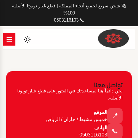
خطي
🚀 شحن سريع لجميع أنحاء المملكة | قطع غيار تويوتا الأصلية
لى
100%
لمحتوى
📞 0503116103
تواصل معنا
نحن دائماً هنا لمساعدتك في العثور على قطع غيار تويوتا
الأصلية.
الموقع
📍
خميس مشيط / جازان / الرياض
الهاتف
📞
0503116103