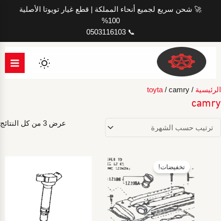
خطي
🚀 شحن سريع لجميع أنحاء المملكة | قطع غيار تويوتا الأصلية
لى
100%
لمحتوى
📞 0503116103
الرئيسية
/
/ camry
toyta
camry
ت
عرض ⁦3⁩ من كل النتائج
ا
ح
ا
تخفيضات!