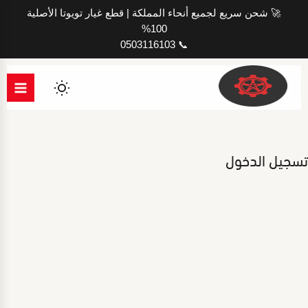
خطي
🚀 شحن سريع لجميع أنحاء المملكة | قطع غيار تويوتا الأصلية
لى
100%
لمحتوى
📞 0503116103
تسجيل الدخول
Username or E-mail
كلمة المرور