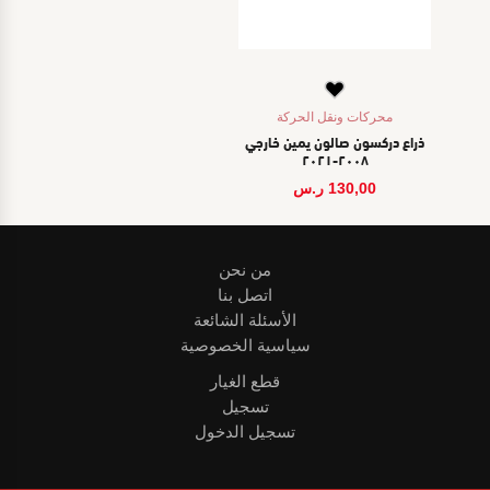
محركات ونقل الحركة
ذراع دركسون صالون يمين خارجي
٢٠٠٨-٢٠٢١
130,00
ر.س
من نحن
اتصل بنا
الأسئلة الشائعة
سياسية الخصوصية
قطع الغيار
تسجيل
تسجيل الدخول