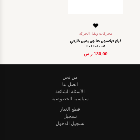
محركات ونقل الحركة
ذراع دركسون صالون يمين خارجي
٢٠٠٨-٢٠٢١
130,00
ر.س
من نحن
اتصل بنا
الأسئلة الشائعة
سياسية الخصوصية
قطع الغيار
تسجيل
تسجيل الدخول