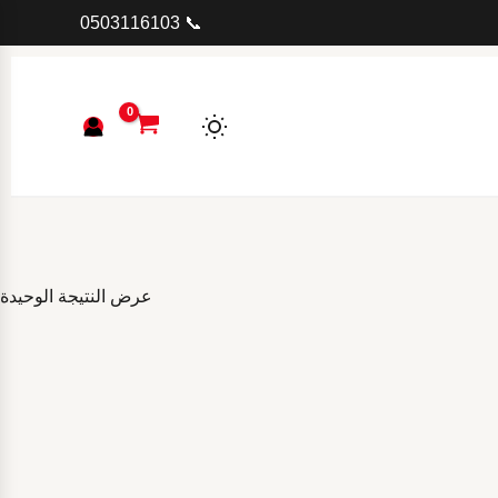
📞 0503116103
عرض النتيجة الوحيدة