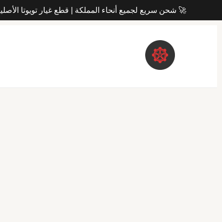
تخط
 شحن سريع لجميع أنحاء المملكة | قطع غيار تويوتا الأصلية 100%
إل
المحتو