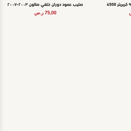
صليب عمود دوران خلفي صالون ٢٠٠٣-٢٠٠٧
75,00
ر.س