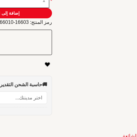
-
بكرة
شداد
إضافة إلى 
سير
رمز المنتج:
16603-66010
جيب
1993-
2006
🚚
حاسبة الشحن التقديري
الشائعة