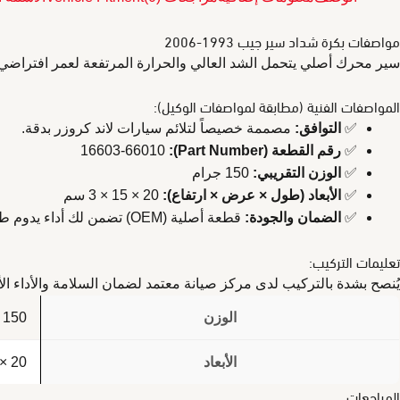
مواصفات بكرة شداد سير جيب 1993-2006
سير محرك أصلي يتحمل الشد العالي والحرارة المرتفعة لعمر افتراضي
المواصفات الفنية (مطابقة لمواصفات الوكيل):
✅
التوافق:
مصممة خصيصاً لتلائم سيارات لاند كروزر بدقة.
✅
رقم القطعة (Part Number):
16603-66010
✅
الوزن التقريبي:
150 جرام
✅
الأبعاد (طول × عرض × ارتفاع):
20 × 15 × 3 سم
✅
الضمان والجودة:
قطعة أصلية (OEM) تضمن لك أداء يدوم طويلاً.
تعليمات التركيب:
يُنصح بشدة بالتركيب لدى مركز صيانة معتمد لضمان السلامة والأداء ال
الوزن
150 جرام
الأبعاد
20 × 15 × 3 سنتيميتر
المراجعات