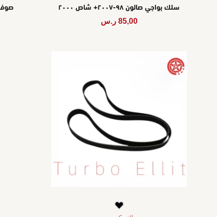
سلك بواجي صالون ٩٨-٢٠٠٧+ شاص ٢٠٠٠
صوفة 
85,00
ر.س