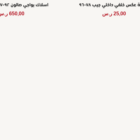
عكس خلفي داخلي جيب ٧٨-٩٦
اسلاك بواجي صالون ٩٢-٩٧ كربربتر 4500
25,00
ر.س
650,00
ر.س