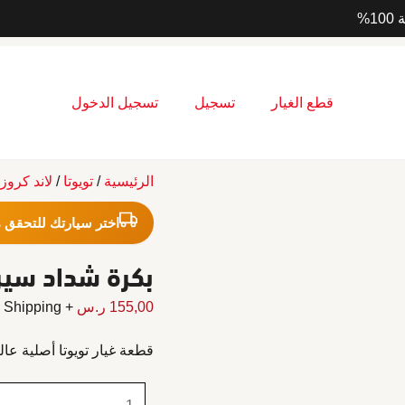

تسجيل الدخول
تسجيل
قطع الغيار
اند كروزر
/
تويوتا
/
الرئيسية
 للتحقق من التوافقية
د سير جيب 1993-2006
+ Free Shipping
ر.س
155,00
ة لأداء مثالي وطويل الأمد.
كمية