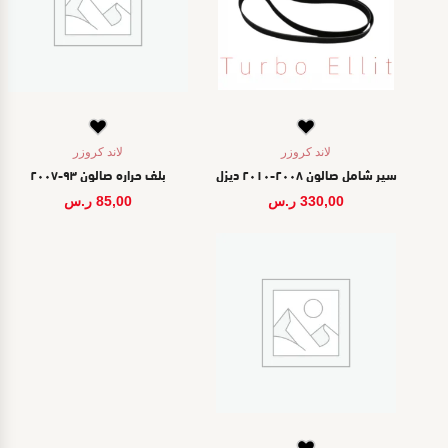
لاند كروزر
لاند كروزر
سير شامل صالون ٢٠٠٨-٢٠١٠ ديزل
بلف حراره صالون ٩٣-٢٠٠٧
330,00
ر.س
85,00
ر.س