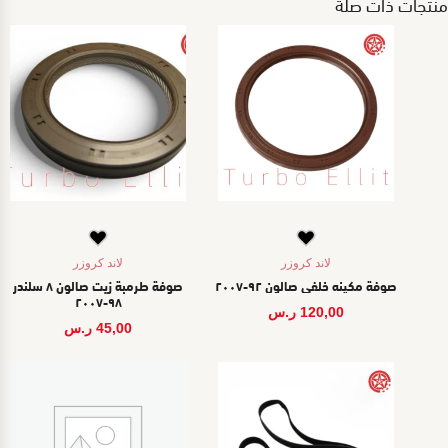
منتجات ذات صلة
لاند كروزر
لاند كروزر
صوفة مكينه خلفي صالون ٩٢-٢٠٠٧
صوفة طرمبة زيت صالون ٨ سلندر
٩٨-٢٠٠٧
120,00
ر.س
45,00
ر.س