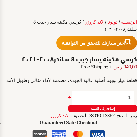
الرئيسية
/
تويوتا
/
لاند كروزر
/ كرسي مكينه يسار جيب 8
سلندر٢٠٠٨-٢٠٢١
اختر سيارتك للتحقق من التوافقية
كرسي مكينه يسار جيب 8 سلندر٢٠٠٨-٢٠٢١
340,00
ر.س
+ Free Shipping
قطعة غيار تويوتا أصلية عالية الجودة، مصممة لأداء مثالي وطويل الأمد.
كمية
+
-
كرسي
مكينه
إضافة إلى السلة
يسار
رمز المنتج:
12362-38010
التصنيف:
لاند كروزر
جيب
Guaranteed Safe Checkout
8
سلندر٢٠٠٨-٢٠٢١